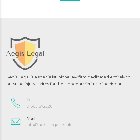
Aegis Legal is a specialist, niche law firm dedicated entirely to
pursuing injury claims for the innocent victims of accidents.
Tel:
01565 872220
Mail:
info@aegislegal.co.uk