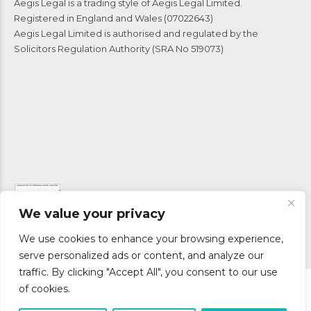
Aegis Legal is a trading style of Aegis Legal Limited.
Registered in England and Wales (07022643)
Aegis Legal Limited is authorised and regulated by the
Solicitors Regulation Authority (SRA No 519073)
We value your privacy
We use cookies to enhance your browsing experience,
serve personalized ads or content, and analyze our
traffic. By clicking "Accept All", you consent to our use
© 2024 Aegis Legal Limited, George House, Mallory Yard,
of cookies.
Goostrey Way, Knutsford, WA16 7GY