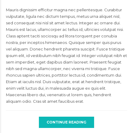
Mauris dignissim efficitur magna nec pellentesque. Curabitur
vulputate, ligula nec dictum tempus, metus urna aliquet nisl,
sed consequat nisi nisl sit amet lectus. Integer ac ornare dui.
Mauris est lacus, ullamcorper ac tellus id, ultricies volutpat nisi.
Class aptent taciti sociosqu ad litora torquent per conubia
nostra, per inceptos himenaeos. Quisque semper quis purus
vel aliquam. Donec hendrerit pharetra suscipit. Fusce tristique
ipsum elit, id vestibulum nibh feugiat id. Integer volutpat nibh et
sem imperdiet, eget dapibus diam laoreet. Praesent feugiat
nibh sed magna ullamcorper, nec viverra mi tristique. Fusce
rhoncus sapien ultrices, porttitor lectus id, condimentum dui.
Etiam at iaculis nisl. Duis vulputate, erat at hendrerit tristique,
enim velit luctus dui, in malesuada augue ex quis elit.
Maecenas libero dui, venenatis ut lorem quis, hendrerit
aliquam odio. Cras sit amet faucibus erat.
CONTINUE READING