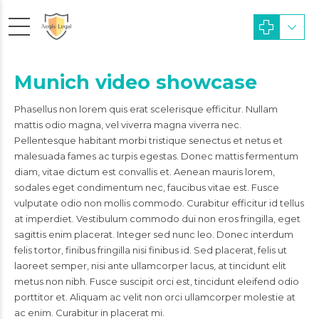
Munich video showcase
Phasellus non lorem quis erat scelerisque efficitur. Nullam
mattis odio magna, vel viverra magna viverra nec.
Pellentesque habitant morbi tristique senectus et netus et
malesuada fames ac turpis egestas. Donec mattis fermentum
diam, vitae dictum est convallis et. Aenean mauris lorem,
sodales eget condimentum nec, faucibus vitae est. Fusce
vulputate odio non mollis commodo. Curabitur efficitur id tellus
at imperdiet. Vestibulum commodo dui non eros fringilla, eget
sagittis enim placerat. Integer sed nunc leo. Donec interdum
felis tortor, finibus fringilla nisi finibus id. Sed placerat, felis ut
laoreet semper, nisi ante ullamcorper lacus, at tincidunt elit
metus non nibh. Fusce suscipit orci est, tincidunt eleifend odio
porttitor et. Aliquam ac velit non orci ullamcorper molestie at
ac enim. Curabitur in placerat mi.